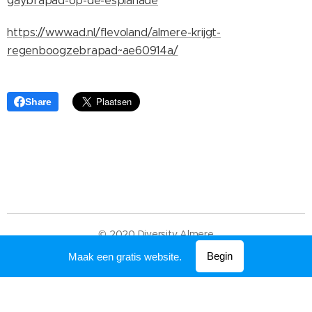
gaybrapad-op-de-esplanade
https://www.ad.nl/flevoland/almere-krijgt-
regenboogzebrapad~ae60914a/
Share
© 2020 Diversity Almere
Mogelijk gemaakt door
Webnode
Begin
Maak een gratis website.